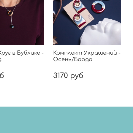
Круг в Бублике -
Комплект Украшений -
д
Осень/Бордо
уб
3170 руб