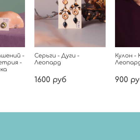
шений -
Серьги - Дуги -
Кулон - 
етрия -
Леопард
Леопар
ка
1600 руб
900 р