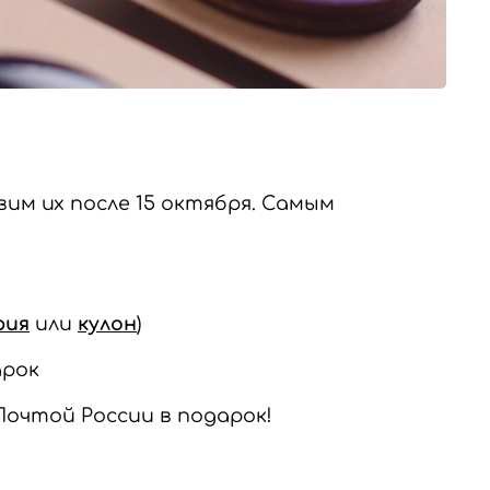
им их после 15 октября. Самым
рия
или
кулон
)
арок
Почтой России в подарок!