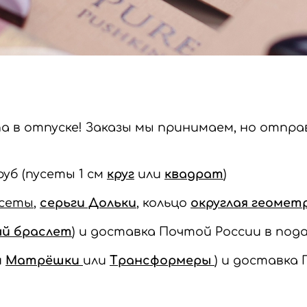
na в отпуске!
Заказы мы принимаем, но отправ
 руб (пусеты 1 см
круг
или
квадрат
)
усеты
,
серьги Дольки
, кольцо
округлая геомет
ый браслет
) и доставка Почтой России в под
и
Матрёшки
или
Трансформеры
) и доставка 