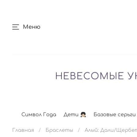
Меню
Символ Года
Дети 👧🏻
Базовые серьги
Главная
Браслеты
Алый: Дали/Щербе