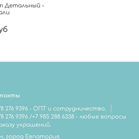
т Детальный -
али
уб
такты
78 276 9396 - ОПТ и сотрудничество.
276 9396 /+7 985 288 6338 - любые вопросы
аказу украшений.
м, город Евпатория.