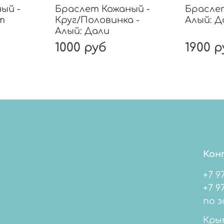
ый -
Браслет Кожаный -
Брасле
т
Круг/Половинка -
Алый: Д
Алый: Дали
1000 руб
1900 р
Кон
+7 9
+7 978 
по з
Кры