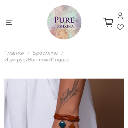
Главная
Браслеты
Изумруд/Винтаж/Индиго