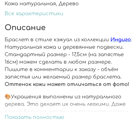
Кожа натуральная, Дерево
Все характеристики
Описание
Браслет в стиле кэжуал из коллекции
Индиго
.
Натуральная кожа и деревянные подвески.
Стандартный размер - 17,5см (на запястье
16см) можем сделать в любом размере.
Пишите в комментарии к заказу - объём
запястья или желаемый размер браслета.
Оттенок кожи может отличаться от фото!
🎨Украшения выполнены из натурального
дерева. Это делает их очень легкими. Даже
самые большие модели не причинят никаких
Показать полностью
неудобств.
🎨Каждая деталь расписана вручную.
🎨Украшения со всех сторон покрыты