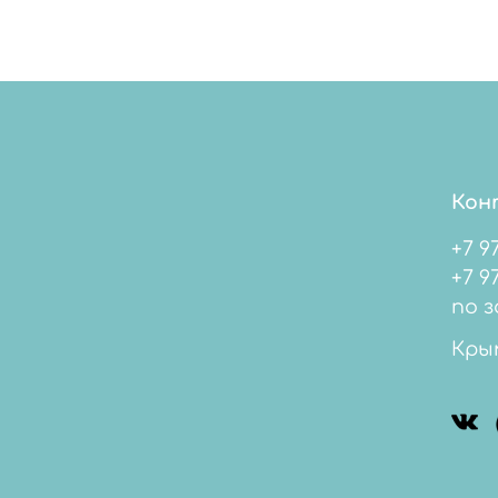
Кон
+7 9
+7 978 
по з
Кры