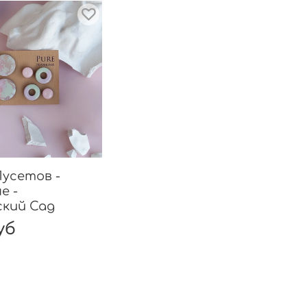
усетов -
е -
ский Сад
уб