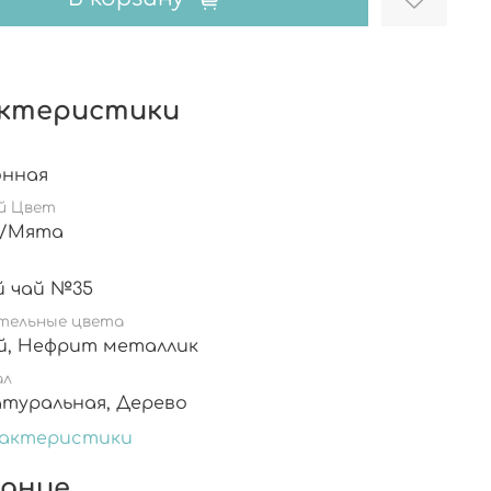
ктеристики
онная
й Цвет
а/Мята
й чай №35
тельные цвета
Лиловый, Нефрит металлик
ал
Кожа натуральная, Дерево
рактеристики
ание