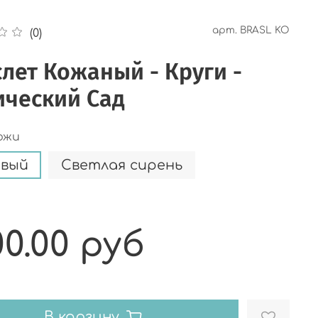
арт.
BRASL KO
(0)
лет Кожаный - Круги -
ический Сад
ожи
евый
Светлая сирень
00.00 руб
В корзину