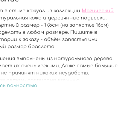
т в стиле кэжуал из коллекции
Магический
атуральная кожа и деревянные подвески.
тный размер - 17,5см (на запястье 16см)
сделать в любом размере. Пишите в
арии к заказу - объём запястья или
ый размер браслета.
шения выполнены из натурального дерева.
лает их очень легкими. Даже самые большие
 не причинят никаких неудобств.
ая деталь расписана вручную.
ть полностью
шения со всех сторон покрыты ювелирной
.
итура из хирургической стали не вызовет ни
жения, ни аллергии. Носить может каждый.
рочная упаковка.