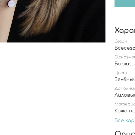
Хара
Сезон
Всесез
Основно
Бирюз
Цвет
Зелёны
Дополни
Матери
Все ха
Опис