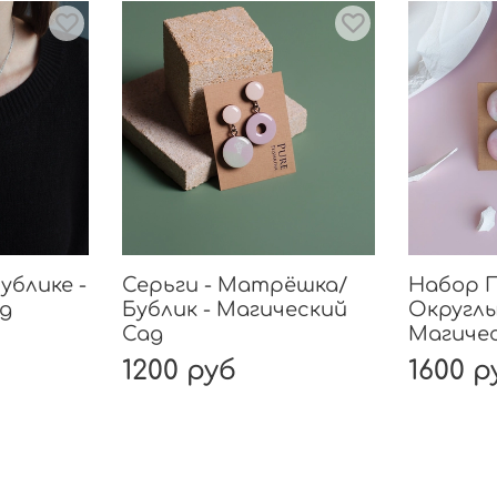
Бублике -
Серьги - Матрёшка/
Набор П
д
Бублик - Магический
Округлы
Сад
Магиче
1200 руб
1600 р