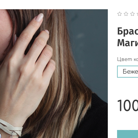
Брас
Маг
Цвет к
Беж
10