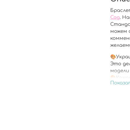
Брасле
Сад
. Н
Стандар
можем 
коммент
желаем
🎨Укра
Это де
модели
🎨Кажд
Показа
🎨Укра
смолой
🎨Фурн
раздра
🎨Пода