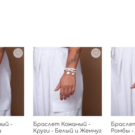
ый -
Браслет Кожаный -
Браслет
и
Круги - Белый и Жемчуг
Ромбы -