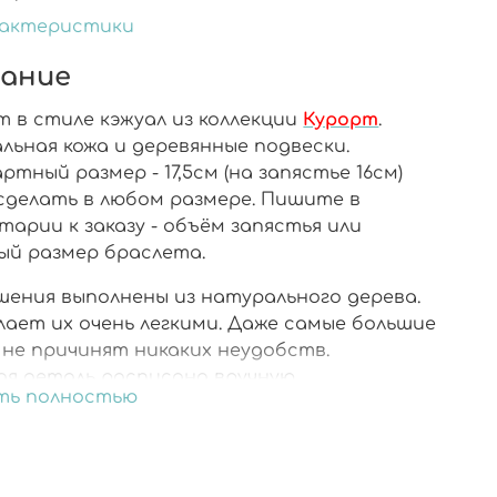
рактеристики
ание
т в стиле кэжуал из коллекции
Курорт
.
льная кожа и деревянные подвески.
тный размер - 17,5см (на запястье 16см)
сделать в любом размере. Пишите в
арии к заказу - объём запястья или
ый размер браслета.
шения выполнены из натурального дерева.
лает их очень легкими. Даже самые большие
 не причинят никаких неудобств.
ая деталь расписана вручную.
ть полностью
шения со всех сторон покрыты ювелирной
.
итура из хирургической стали не вызовет ни
жения, ни аллергии. Носить может каждый.