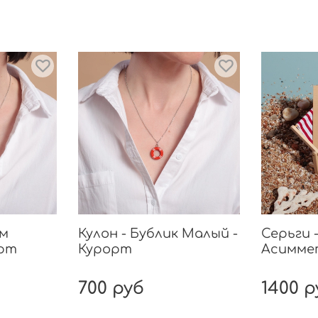
🎨Пода
см
Кулон - Бублик Малый -
Серьги 
орт
Курорт
Асимме
700 руб
1400 р