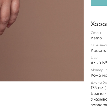
Хара
Сезон
Лето
Основно
Цвет
Матери
Длина б
17.5 см
Возмож
Указыв
запясть