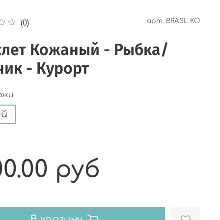
арт.
BRASL KO
(0)
слет Кожаный - Рыбка/
ик - Курорт
ожи
ый
00.00 руб
В корзину