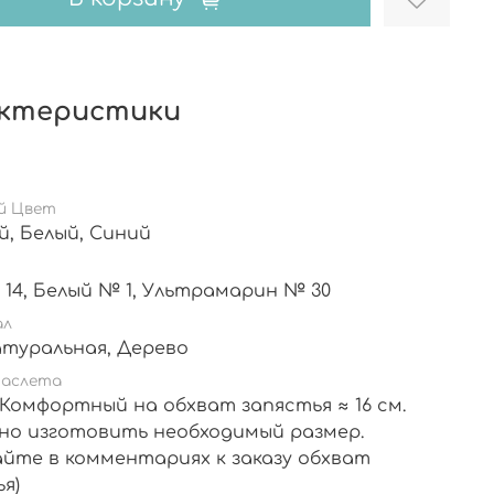
ктеристики
й Цвет
Красный, Белый, Синий
Алый № 14, Белый № 1, Ультрамарин № 30
ал
Кожа натуральная, Дерево
раслета
 ( Комфортный на обхват запястья ≈ 16 см.
но изготовить необходимый размер.
айте в комментариях к заказу обхват
я)