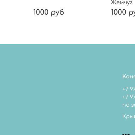
Жемчуг
1000 руб
1000 р
Кон
+7 9
+7 978 
по з
Кры