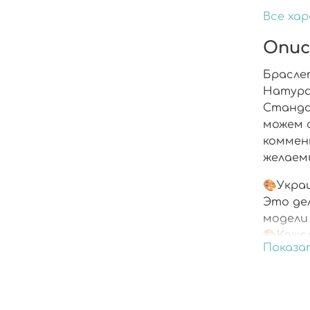
Все ха
Опис
Брасле
Натура
Стандар
можем 
коммент
желаем
🎨Укра
Это де
модели
🎨Кажд
Показа
🎨Укра
смолой
🎨Фурн
раздра