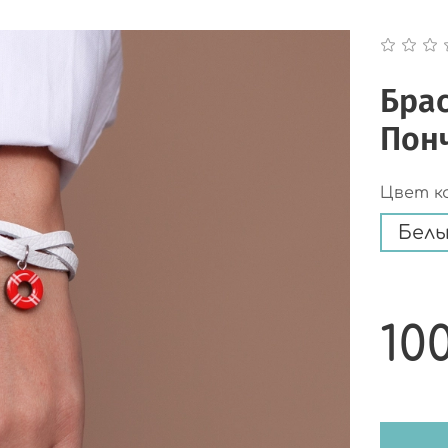
Бра
Понч
Цвет к
Бел
10