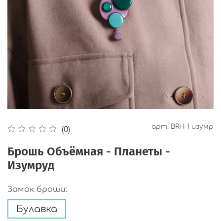
арт.
BRH-1 изумр
(0)
Брошь Объёмная - Планеты -
Изумруд
Замок броши:
Булавка