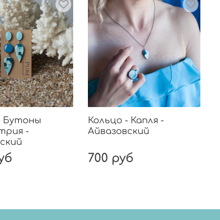
- Бутоны
Кольцо - Капля -
трия -
Айвазовский
ский
уб
700 руб