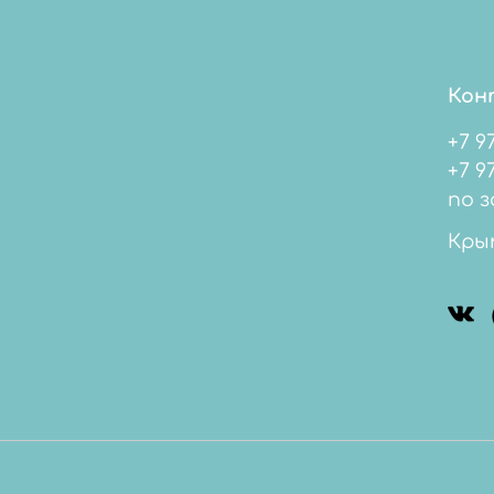
Кон
+7 9
+7 978 
по з
Кры