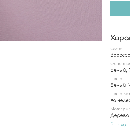
Хара
Сезон
Основно
Цвет
Цвет-ме
Хамеле
Матери
Дерево
Все ха