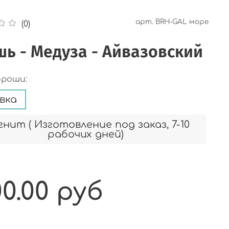
арт.
BRH-GAL море
(0)
ь - Медуза - Айвазовский
броши:
вка
нит ( Изготовление под заказ, 7-10
рабочих дней)
00.00 руб