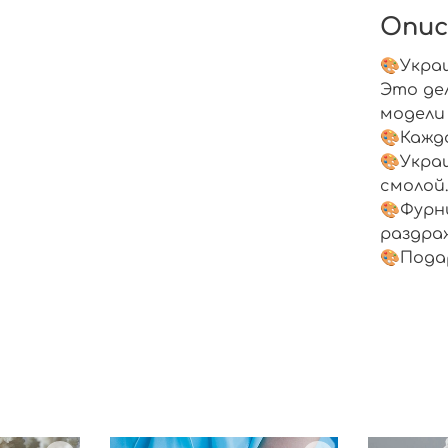
Опис
🎨Укра
Это де
модели
🎨Кажд
🎨Укра
смолой
🎨Фурн
раздра
🎨Пода