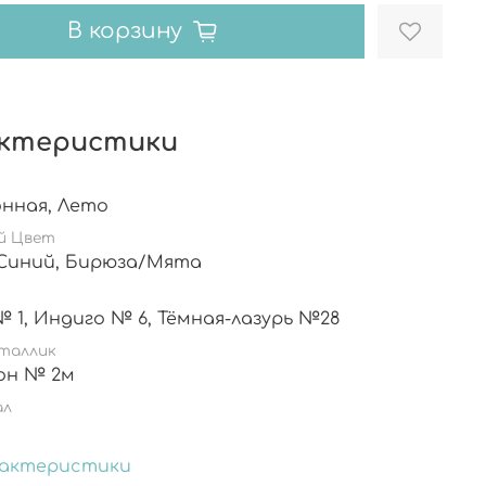
В корзину
ктеристики
Всесезонная, Лето
й Цвет
Белый, Синий, Бирюза/Мята
Белый № 1, Индиго № 6, Тёмная-лазурь №28
таллик
он № 2м
ал
рактеристики