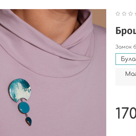
Брош
Замок 
Була
Маг
17