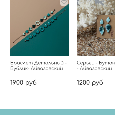
Браслет Детальный -
Серьги - Буто
Бублик- Айвазовский
- Айвазовский
1900 руб
1200 руб