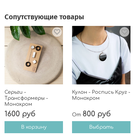
🎨Фурнитура из хирургической стали не
вызовет ни раздражения, ни аллергии. Носить
Сопутствующие товары
может каждый.
🎨Подарочная упаковка.
Серьги -
Кулон - Роспись Круг -
Трансформеры -
Монохром
Монохром
1600 руб
800 руб
От
В корзину
Выбрать