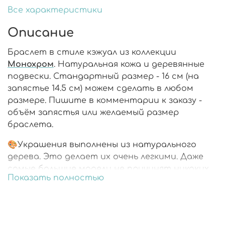
Все характеристики
Описание
Браслет в стиле кэжуал из коллекции
Монохром
. Натуральная кожа и деревянные
подвески. Стандартный размер - 16 см (на
запястье 14.5 см) можем сделать в любом
размере. Пишите в комментарии к заказу -
объём запястья или желаемый размер
браслета.
🎨Украшения выполнены из натурального
дерева. Это делает их очень легкими. Даже
самые большие модели не причинят никаких
Показать полностью
неудобств.
🎨Каждая деталь расписана вручную.
🎨Украшения со всех сторон покрыты
ювелирной смолой.