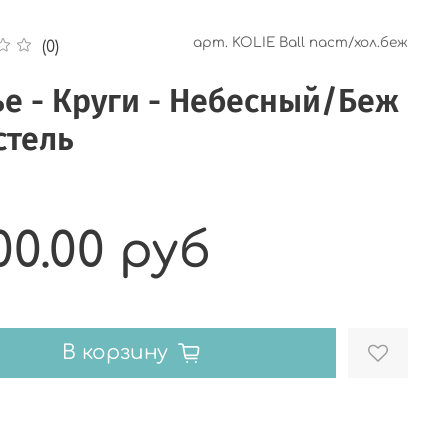
арт.
KOLIE Ball паст/хол.беж
(0)
е - Круги - Небесный/Беж
стель
00.00 руб
В корзину