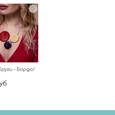
Круги - Бордо/
руб