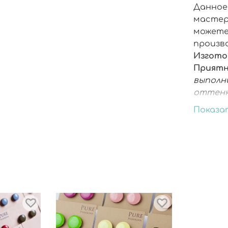
Данное 
мастер
можете
произв
Изготов
Приятн
выполн
оттенк
коллек
Показа
менедж
оставл