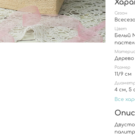
Хара
Сезон
Всесез
Цвет
Белый № 1, Молочный № 7, Небесны
пастел
Матери
Дерево
Размер
11/9 см
Диаметр
Все ха
Опис
Двусто
палит