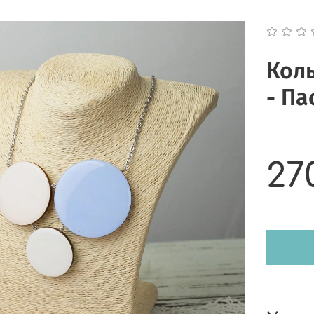
Коль
- Па
27