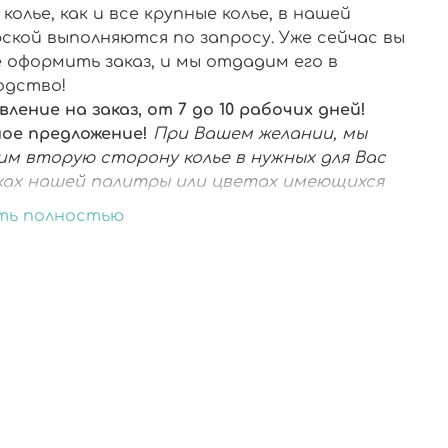
колье, как и все крупные колье, в нашей
ской выполняются по запросу. Уже сейчас вы
 оформить заказ, и мы отдадим его в
одство!
ление на заказ, от 7 до 10 рабочих дней!
ое предложение!
При Вашем желании, мы
им вторую сторону колье в нужных для Вас
ах нашей палитры или цветах имеющихся
ций, абсолютно бесплатно! Пишите
ть полностью
еру по номеру телефона +79852886338 или
яйте комментарии к заказу.