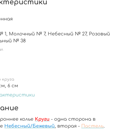
ктеристики
онная
й № 27, Розовый
ьный № 38
ал
 круга
4 см, 5 см, 6 см
рактеристики
ание
роннее колье
Круги
- одна сторона в
ре
Небесный/Бежевый
, вторая -
Пастель
.