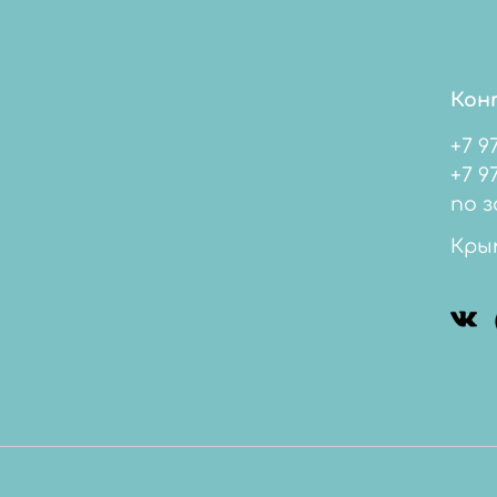
Кон
+7 9
+7 978 
по з
Кры