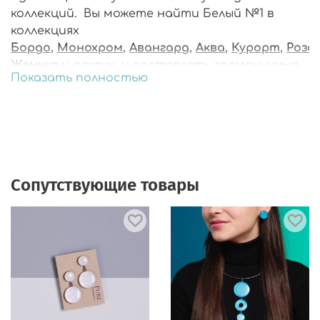
коллекций. Вы можете найти Белый №1 в
коллекциях
Бордо
,
Монохром
,
Авангард
,
Аква
,
Курорт
,
Розо
Жемчуг
и других, и составлять гармоничные
Показать полностью
комплекты по вашему вкусу. Белый цвет
замечательным образом подчеркнет и
освежит любой цвет-компаньон!
Сопутствующие товары