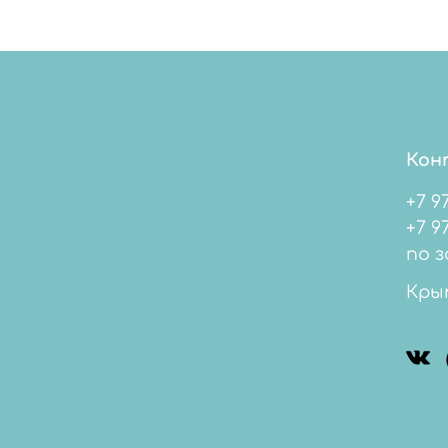
Кон
+7 9
+7 978 
по з
Кры