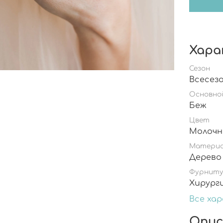
Хара
Сезон
Всесез
Основно
Беж
Цвет
Молочн
Матери
Дерево
Фурнит
Хирург
Все ха
Опис