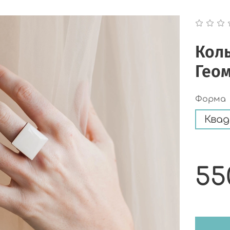
Коль
Гео
Форма
Ква
55