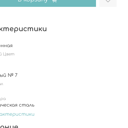
ктеристики
онная
й Цвет
ый № 7
ал
ура
ическая сталь
рактеристики
ание