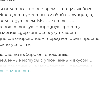
я палитра - на все времена и для любого
Эти цвета уместны в любой ситуации, и,
авило, идут всем. Мягкие оттенки
кивают тонкую природную красоту,
млемая сдержанность укутывает
дников очарованием, перед которым просто
ожно устоять.
е цвета выбирают спокойные,
вешенные натуры с утонченным вкусом и
ние поклонники элегантности.
Держать в
ть полностью
обе несколько комплектов одежды бежево-
ых цветов
и соответствующих сетов
ний означает окружить себя роскошной
тностью. Такие вещи никогда не создадут
ию, при которой «нечего» надеть: нюд
желанен и актуален!