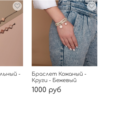
Ещё од
палитр
Шокол
льный -
Браслет Кожаный -
Круги - Бежевый
1000 руб