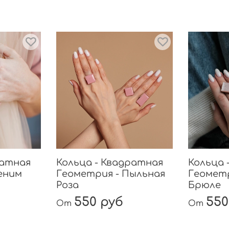
ратная
Кольца - Квадратная
Кольца 
еним
Геометрия - Пыльная
Геометр
Роза
Брюле
550 руб
550
От
От