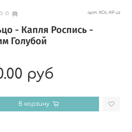
арт.
KOL-KP uz
(0)
цо - Капля Роспись -
им Голубой
0.00 руб
В корзину