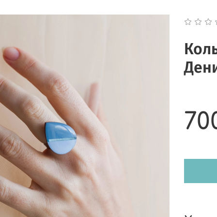
Коль
Ден
70