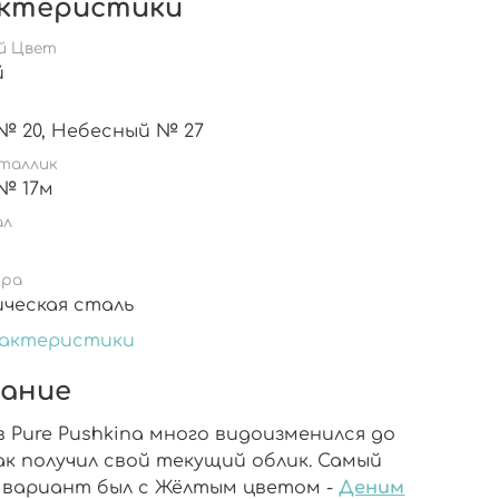
ктеристики
й Цвет
й
Деним № 20, Небесный № 27
таллик
№ 17м
ал
ура
ическая сталь
рактеристики
ание
 Pure Pushkina много видоизменился до
ак получил свой текущий облик. Самый
 вариант был с Жёлтым цветом -
Деним