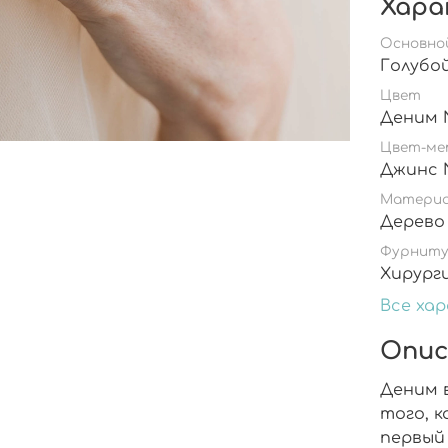
Хара
Основно
Голубо
Цвет
Цвет-ме
Джинс 
Матери
Дерево
Фурнит
Хирург
Все ха
Опис
Деним в
того, к
первый