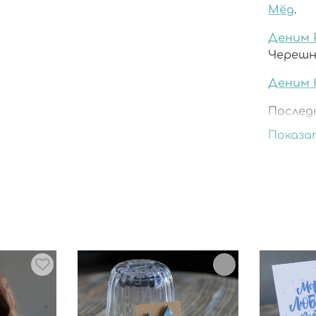
Мёд
.
Деним 
Черешня
Деним 
Послед
Белый 
Показа
Голубо
коллекц
присут
Выбира
гардеро