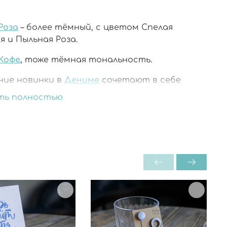
Роза
– более тёмный, с цветом Спелая
 и Пыльная Роза.
Кофе
, тоже тёмная тональность.
ние новинки в
Дениме
сочетают в себе
цвет, новый металлик Джинс и Небесный
ть полностью
й оттенок. Небесный также встречается в
иях
Холодный Голубой
,
Ультрамарин
,
ствует в Базе.
йте украшения под самый удобный предмет
ба – джинсы – и будьте всегда неотразимы!