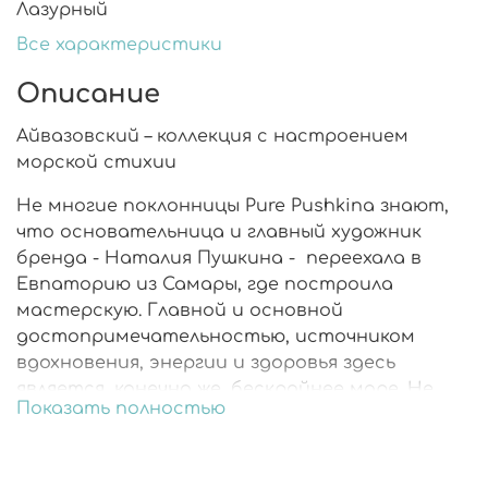
Лазурный
Все характеристики
Описание
Айвазовский – коллекция с настроением
морской стихии
Не многие поклонницы Pure Pushkina знают,
что основательница и главный художник
бренда - Наталия Пушкина - переехала в
Евпаторию из Самары, где построила
мастерскую. Главной и основной
достопримечательностью, источником
вдохновения, энергии и здоровья здесь
является, конечно же, бескрайнее море. Не
Показать полностью
удивительно, что в стенах мастерской на
крымском побережье родилась коллекция,
через которую мастера Pure Pushkina