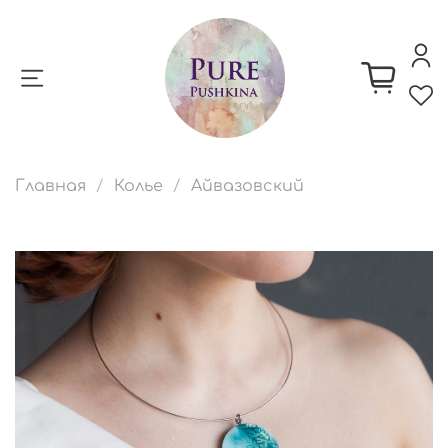
Главная
Колье
Айвазовский