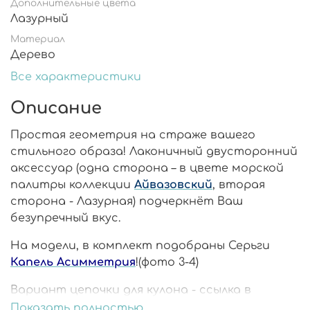
Дополнительные цвета
Лазурный
Материал
Дерево
Все характеристики
Описание
Простая геометрия на страже вашего
стильного образа! Лаконичный двусторонний
аксессуар (одна сторона – в цвете морской
палитры коллекции
Айвазовский
, вторая
сторона - Лазурная) подчеркнёт Ваш
безупречный вкус.
На модели, в комплект подобраны Серьги
Капель Асимметрия
!(фото 3-4)
Вариант цепочки для кулона - ссылка в
категорию
Фурнитура
!
Показать полностью