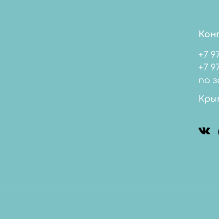
Кон
+7 9
+7 978 
по з
Кры