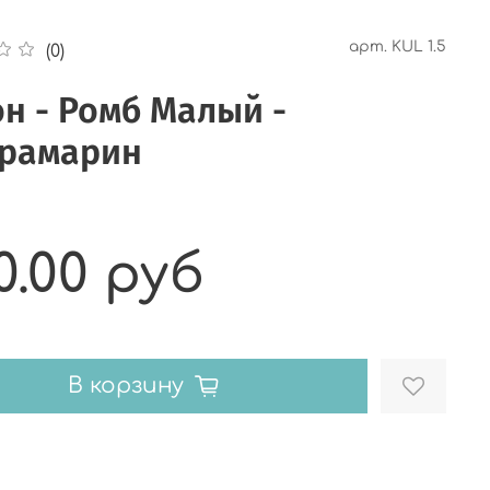
арт.
KUL 1.5
(0)
н - Ромб Малый -
трамарин
0.00 руб
В корзину