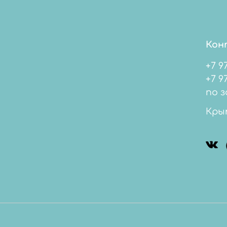
Кон
+7 9
+7 978 
по з
Кры