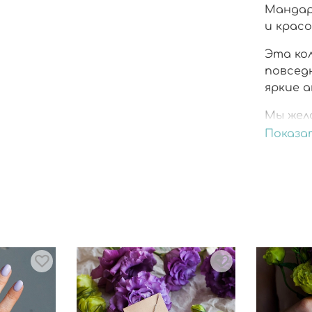
Мандар
и красо
Эта ко
повсед
яркие а
Мы жел
улётно
Показа
сочета