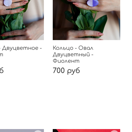
- Двуцветное -
Кольцо - Овал
т
Двуцветный -
Фиолент
уб
700 руб