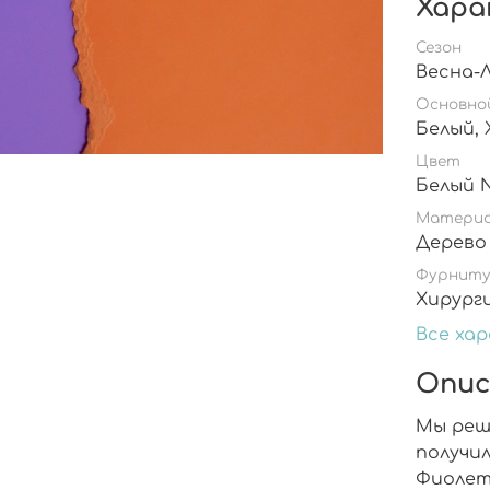
Хара
Сезон
Весна-
Основно
Цвет
Матери
Дерево
Фурнит
Хирург
Все ха
Опис
Мы реш
получи
Фиолет