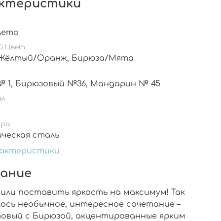
ктеристики
Лето
й Цвет
Белый, Жёлтый/Оранж, Бирюза/Мята
Белый № 1, Бирюзовый №36, Мандарин № 45
ал
ура
ическая сталь
рактеристики
ание
или поставить яркость на максимум! Так
лось необычное, интересное сочетание –
овый с Бирюзой, акцентированные ярким