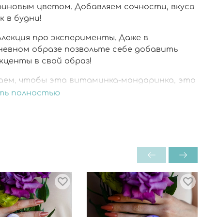
иновым цветом. Добавляем сочности, вкуса
к в будни!
ллекция про эксперименты. Даже в
невном образе позвольте себе добавить
кценты в свой образ!
аем, чтобы эта витаминка-мандаринка, это
е, марсианское, яркое, жизнеутверждающее
ть полностью
ние порадовало Вас!