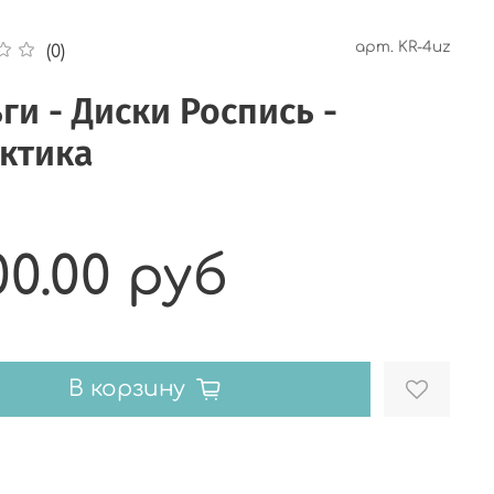
арт.
KR-4uz
(0)
ги - Диски Роспись -
актика
00.00 руб
В корзину