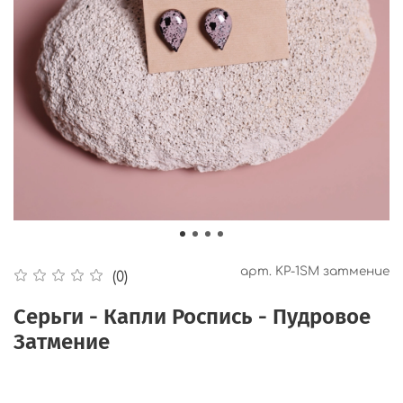
арт.
KP-1SM затмение
(0)
Серьги - Капли Роспись - Пудровое
Затмение