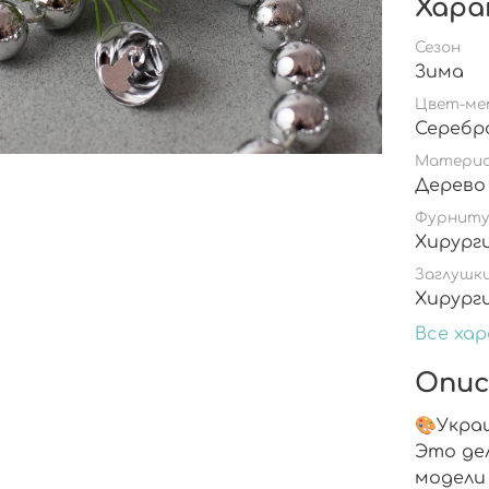
Хара
Сезон
Зима
Цвет-ме
Серебр
Матери
Дерево
Фурнит
Хирург
Заглушк
Хирург
Все ха
Опис
🎨Укра
Это де
модели