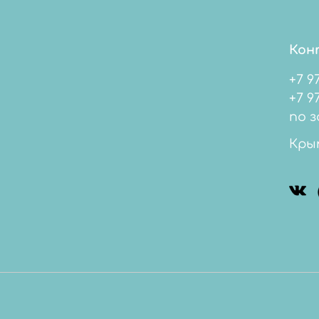
Кон
+7 9
+7 978 
по з
Кры