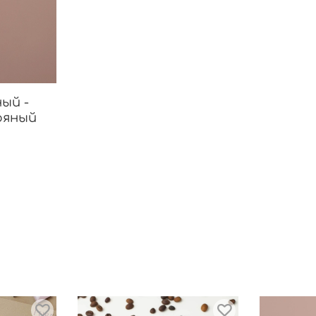
ый -
ряный