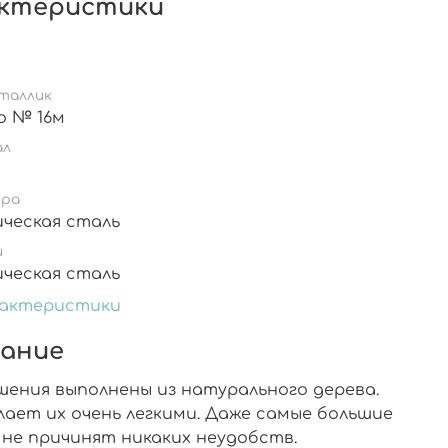
ктеристики
таллик
о № 16м
ал
ура
ическая сталь
и
ическая сталь
рактеристики
ание
шения выполнены из натурального дерева.
лает их очень легкими. Даже самые большие
 не причинят никаких неудобств.