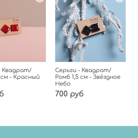
- Квадрат/
Серьги - Квадрат/
5 см - Красный
Ромб 1,5 см - Звёздное
Р
Небо
уб
700 руб