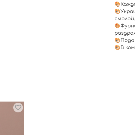
🎨Кажд
🎨Укра
смолой
🎨Фурн
раздра
🎨Пода
🎨В ком