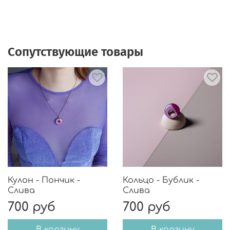
вызовет ни раздражения, ни аллергии. Носить
может каждый.
🎨Подарочная упаковка.
🎨В комплекте запасные заглушки.
Сопутствующие товары
Кулон - Пончик -
Кольцо - Бублик -
Слива
Слива
700 руб
700 руб
В корзину
В корзину