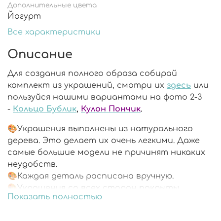
Дополнительные цвета
Йогурт
Все характеристики
Описание
Для создания полного образа собирай
комплект из украшений, смотри их
здесь
или
пользуйся нашими вариантами на фото 2-3
-
Кольцо Бублик
,
Кулон Пончик
.
🎨Украшения выполнены из натурального
дерева. Это делает их очень легкими. Даже
самые большие модели не причинят никаких
неудобств.
🎨Каждая деталь расписана вручную.
🎨Украшения со всех сторон покрыты
Показать полностью
ювелирной смолой.
🎨Фурнитура из хирургической стали не