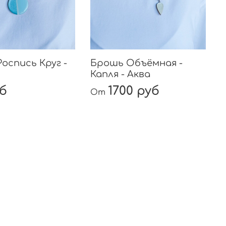
Роспись Круг -
Брошь Объёмная -
Капля - Аква
уб
1700 руб
От