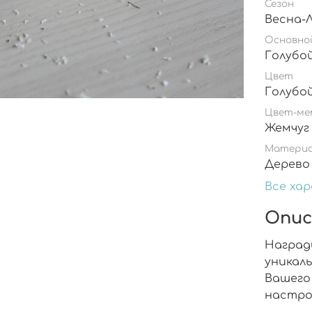
Сезон
Весна-
Основно
Голубо
Цвет
Голубо
Цвет-ме
Жемчуг
Матери
Дерево
Все ха
Опис
Наград
уникал
Вашего
настро