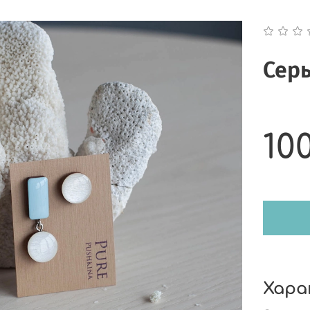
Серь
10
Хара