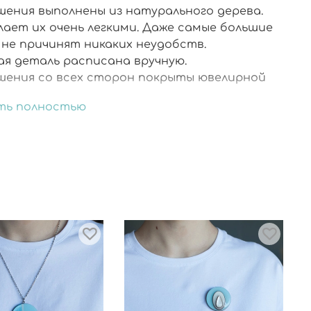
шения выполнены из натурального дерева.
лает их очень легкими. Даже самые большие
 не причинят никаких неудобств.
ая деталь расписана вручную.
шения со всех сторон покрыты ювелирной
.
ть полностью
итура из хирургической стали не вызовет ни
жения, ни аллергии. Носить может каждый.
рочная упаковка.
плекте запасные заглушки.