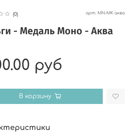
арт.
MN-MK аква
(0)
ги - Медаль Моно - Аква
00.00 руб
В корзину
ктеристики