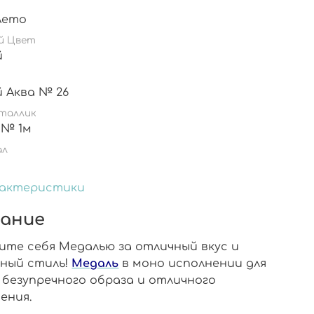
Лето
й Цвет
й
й Аква № 26
таллик
 № 1м
ал
рактеристики
ание
ите себя Медалью за отличный вкус и
ьный стиль!
Медаль
в моно исполнении для
 безупречного образа и отличного
ения.