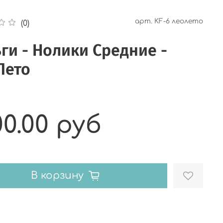
арт.
KF-6 леолето
(0)
ги - Нолики Средние -
Лето
00.00 руб
В корзину