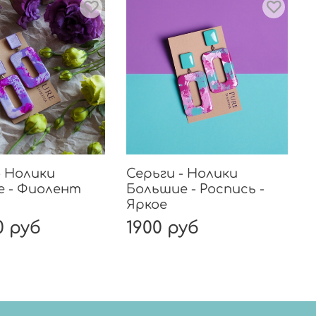
- Нолики
Серьги - Нолики
е - Фиолент
Большие - Роспись -
Яркое
0 руб
1900 руб