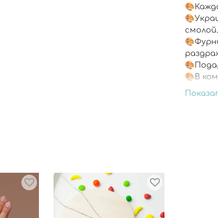
🎨Кажд
🎨Укра
смолой
🎨Фурн
раздра
🎨Пода
🎨В ком
Показа
В пару 
Яркое
!