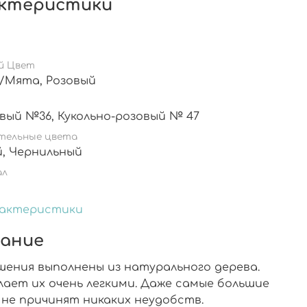
ктеристики
й Цвет
Бирюза/Мята, Розовый
Бирюзовый №36, Кукольно-розовый № 47
тельные цвета
Жёлтый, Чернильный
ал
рактеристики
ание
шения выполнены из натурального дерева.
лает их очень легкими. Даже самые большие
 не причинят никаких неудобств.