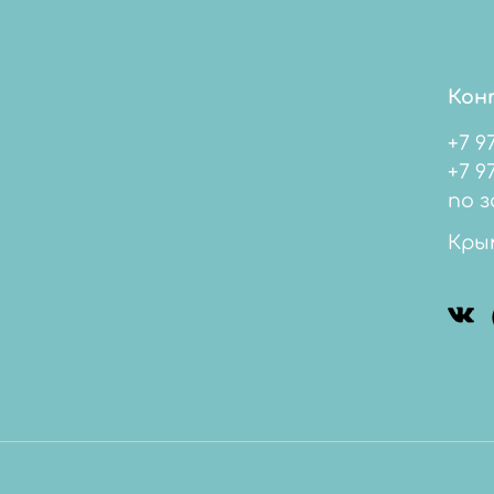
Кон
+7 9
+7 978 
по з
Кры