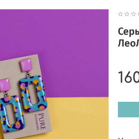
Серь
Лео
16