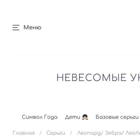
Меню
Символ Года
Дети 👧🏻
Базовые серьги
Главная
Серьги
Леопард/ Зебра/ Лео