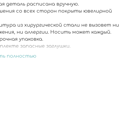
ая деталь расписана вручную.
шения со всех сторон покрыты ювелирной
.
итура из хирургической стали не вызовет ни
жения, ни аллергии. Носить может каждый.
рочная упаковка.
плекте запасные заглушки.
ть полностью
к серьгам представлен кулон из коллекции
 (переходите к сопутствующим товарам)