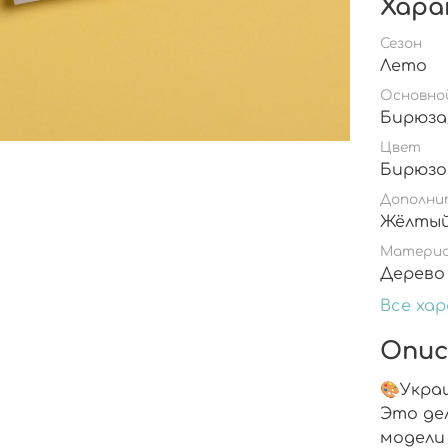
Хара
Сезон
Лето
Основно
Цвет
Дополни
Матери
Дерево
Все ха
Опис
🎨Укра
Это де
модели