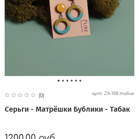
арт.
ZX-10B табак
(0)
Серьги - Матрёшки Бублики - Табак
1200.00 руб