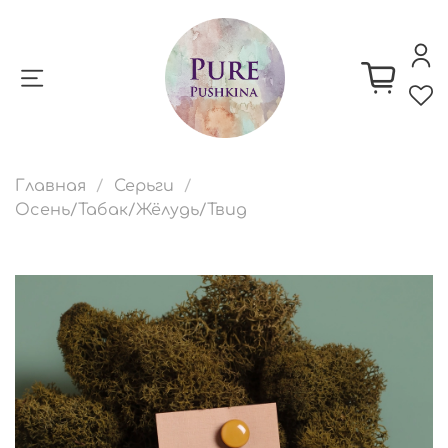
Главная
Серьги
Осень/Табак/Жёлудь/Твид