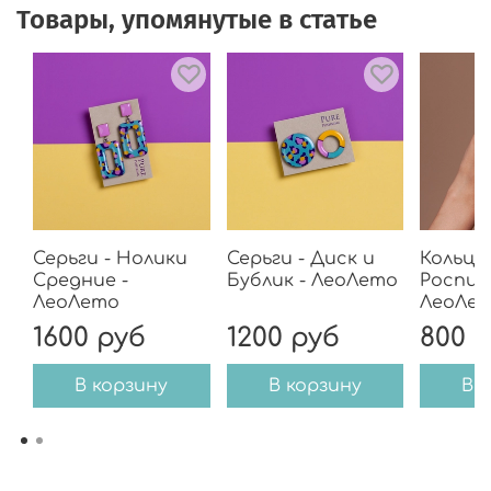
Товары, упомянутые в статье
Серьги - Нолики
Серьги - Диск и
Кольцо 
Средние -
Бублик - ЛеоЛето
Роспись
ЛеоЛето
ЛеоЛе
1600 руб
1200 руб
800 
В корзину
В корзину
В 