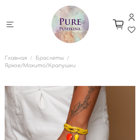
Главная
Браслеты
Яркое/Мохито/Крапушки