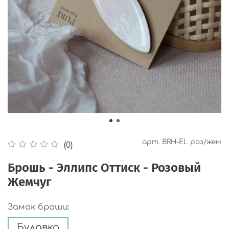
арт.
BRH-EL роз/жем
(0)
Брошь - Эллипс Оттиск - Розовый
Жемчуг
Замок броши:
Булавка