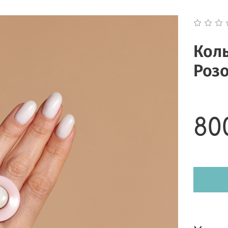
Коль
Роз
80