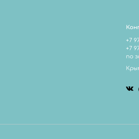
Кон
+7 9
+7 978 
по з
Кры