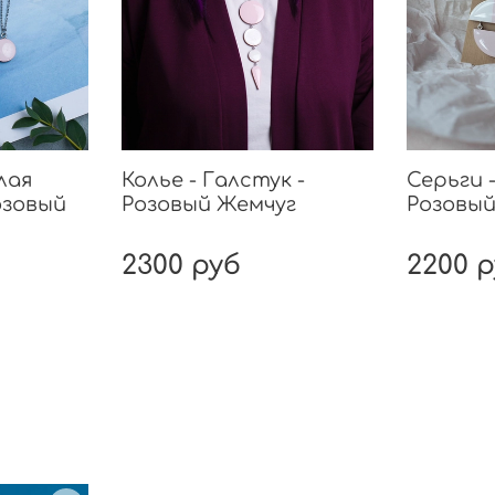
приглас
обыкно
нашей 
смотря
возрас
лая
Колье - Галстук -
Серьги -
озовый
Розовый Жемчуг
Розовый
2300 руб
2200 