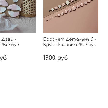
или маму с дочкой – не моделей, а самых
венных женщин, поклонниц творчества
мастерской. Посмотрите, как гармонично
тся изделия на красотках разных
тов!
 Дэви -
Браслет Детальный -
 Жемчуг
Круг - Розовый Жемчуг
руб
1900 руб