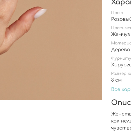
Хара
Цвет
Розовы
Цвет-ме
Жемчуг
Матери
Дерево
Фурнит
Хирург
Размер к
3 см
Все ха
Опис
Женств
как нел
чувств