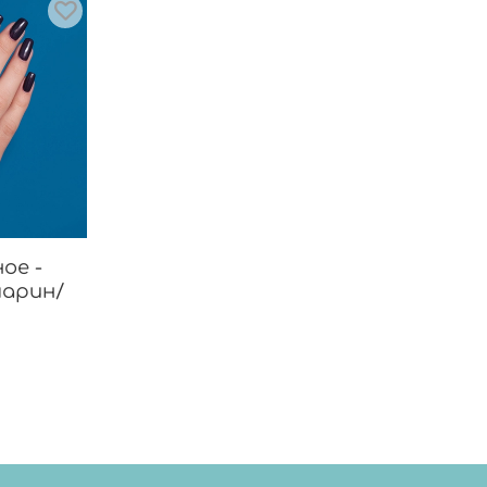
ое -
марин/