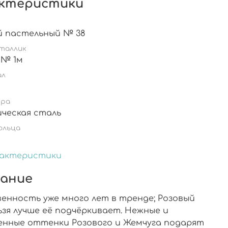
ктеристики
й пастельный № 38
таллик
 № 1м
ал
ура
ическая сталь
ольца
рактеристики
ание
енность уже много лет в тренде; Розовый
ьзя лучше её подчёркивает. Нежные и
енные оттенки Розового и Жемчуга подарят