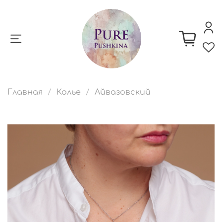
Главная
Колье
Айвазовский