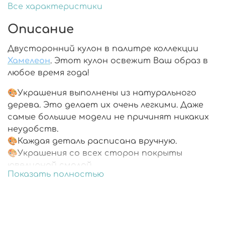
Все характеристики
Описание
Двусторонний кулон в палитре коллекции
Хамелеон
. Этот кулон освежит Ваш образ в
любое время года!
🎨Украшения выполнены из натурального
дерева. Это делает их очень легкими. Даже
самые большие модели не причинят никаких
неудобств.
🎨Каждая деталь расписана вручную.
🎨Украшения со всех сторон покрыты
ювелирной смолой.
Показать полностью
🎨Фурнитура из хирургической стали не
вызовет ни раздражения, ни аллергии. Носить
может каждый.
🎨Подарочная упаковка.