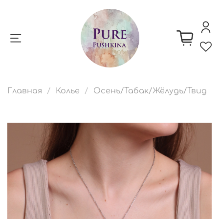
Главная
Колье
Осень/Табак/Жёлудь/Твид