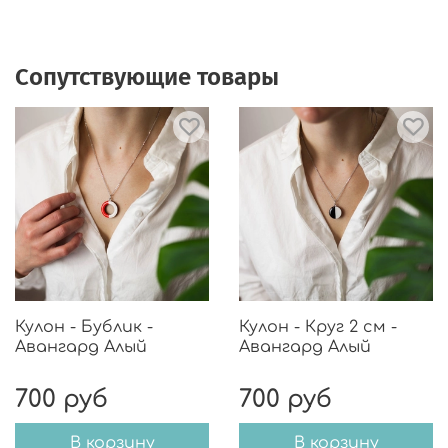
🎨Фурнитура из хирургической стали не
вызовет ни раздражения, ни аллергии. Носить
может каждый.
Сопутствующие товары
🎨Подарочная упаковка.
🎨В комплекте запасные заглушки.
Кулон - Бублик -
Кулон - Круг 2 см -
Авангард Алый
Авангард Алый
700 руб
700 руб
В корзину
В корзину