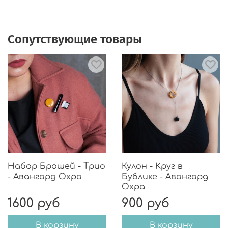
вызовет ни раздражения, ни аллергии. Носить
может каждый.
🎨Подарочная упаковка.
Сопутствующие товары
🎨В комплекте запасные заглушки.
Набор Брошей - Трио
Кулон - Круг в
- Авангард Охра
Бублике - Авангард
Охра
1600 руб
900 руб
В корзину
В корзину