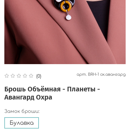
арт.
BRH-1 ох.авангард
(0)
Брошь Объёмная - Планеты -
Авангард Охра
Замок броши:
Булавка