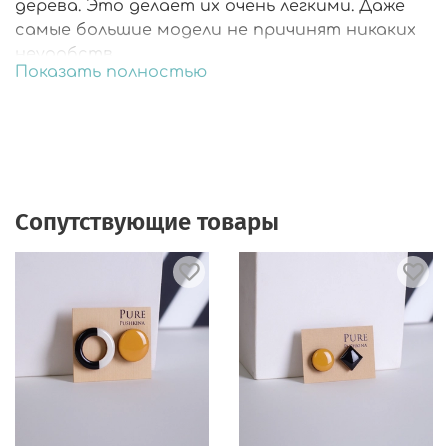
дерева. Это делает их очень легкими. Даже
самые большие модели не причинят никаких
неудобств.
Показать полностью
🎨Каждая деталь расписана вручную.
🎨Украшения со всех сторон покрыты
ювелирной смолой.
🎨Фурнитура из хирургической стали не
вызовет ни раздражения, ни аллергии. Носить
может каждый.
Сопутствующие товары
🎨Подарочная упаковка.