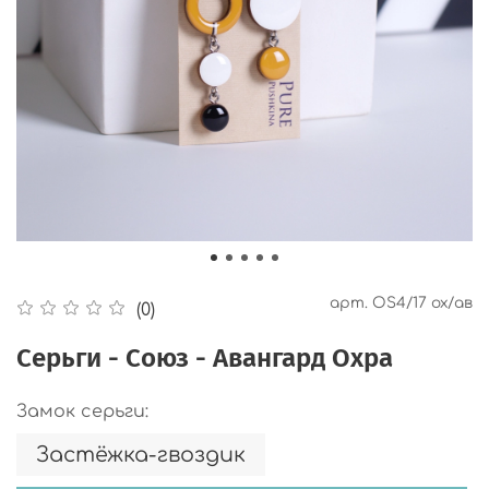
арт.
OS4/17 ох/ав
(0)
Серьги - Союз - Авангард Охра
Замок серьги:
Застёжка-гвоздик