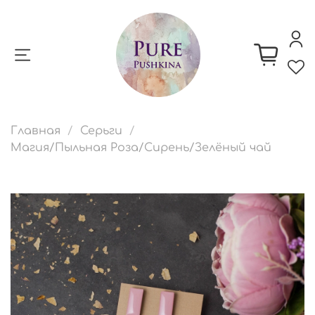
Главная
Серьги
Магия/Пыльная Роза/Сирень/Зелёный чай