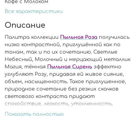
Кофе с Молоком
Все характеристики
Описание
Палитра коллекции
Пыльная Роза
получилась
низко контрастной, приглушённой как по
тонам, так и по их сочетанию. Светлые
Небесный, Молочный и мерцающий металлик
Магия, тёмная
Пыльная Сирень
эффектно
углубляют Розу, придавая ей живое сияние,
объем, насыщенность. Такое приглушенное,
природное сочетание без резких скачков
светового контраста придают
спокойствие, легкость, утонченность,
которые помогают исцелить душевные
Показать полностью
травмы и наполняют чувством единения.
Невозможно не обратить внимание на