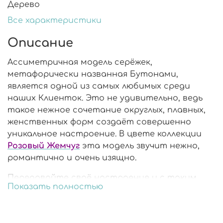
Дерево
Все характеристики
Описание
Ассиметричная модель серёжек,
метафорически названная Бутонами,
является одной из самых любимых среди
наших Клиенток. Это не удивительно, ведь
такое нежное сочетание округлых, плавных,
женственных форм создаёт совершенно
уникальное настроение. В цвете коллекции
Розовый Жемчуг
эта модель звучит нежно,
романтично и очень изящно.
Передавайте своё настроение и с таким
Показать полностью
украшением, как кулон
Круг Малый
на фото 2-
7
!