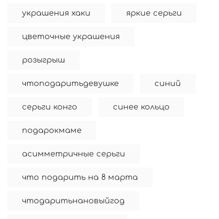
украшения хаки
яркие серьги
цветочные украшения
розыгрыш
чтоподаритьдевушке
синий
серьги конго
синее кольцо
подарокмаме
асимметричные серьги
что подарить на 8 марта
чтодаритьнановыйгод