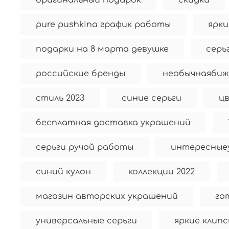
оригинальный подарок
скидки
pure pushkina график работы
ярки
подарки на 8 марта девушке
серь
российские бренды
необычнаябиж
стиль 2023
синие серьги
цв
бесплатная доставка украшений
серьги ручой работы
интересные
синий кулон
коллекции 2022
магазин авторских украшений
го
универсальные серьги
яркие клип