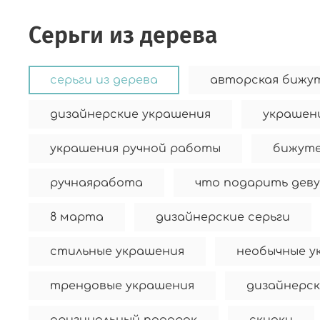
серьги из дерева
серьги из дерева
авторская бижу
дизайнерские украшения
украшени
украшения ручной работы
бижуте
ручнаяработа
что подарить дев
8 марта
дизайнерские серьги
стильные украшения
необычные у
трендовые украшения
дизайнерск