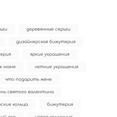
рьги
деревянные серьги
дизайнерская бижутерия
ерия
яркие украшения
к маме
летние украшения
что подарить жене
ень святого валентина
ские кольца
бижутерия