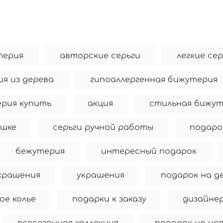
терия
авторские серьги
легкие се
я из дерева
гипоаллергенная бижутерия
рия купить
акция
стильная бижут
ушке
серьги ручной работы
подаро
бежутерия
интересный подарок
крашения
украшения
подарок на д
ое колье
подарки к заказу
дизайнер