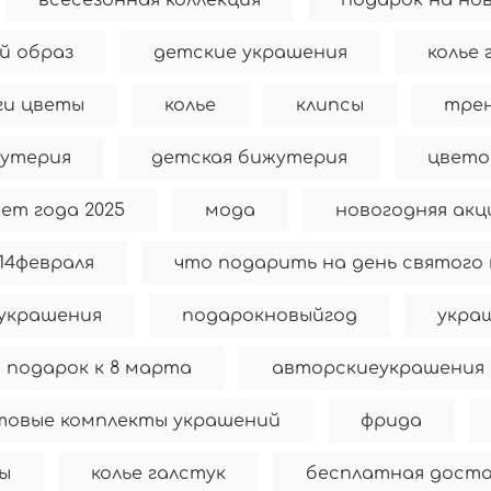
всесезонная коллекция
подарок на но
й образ
детские украшения
колье
ги цветы
колье
клипсы
трен
утерия
детская бижутерия
цвето
ет года 2025
мода
новогодняя акц
14февраля
что подарить на день святого
украшения
подарокновыйгод
укра
подарок к 8 марта
авторскиеукрашения
товые комплекты украшений
фрида
сы
колье галстук
бесплатная доста