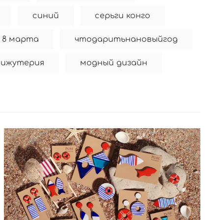
синий
серьги конго
 8 марта
чтодаритьнановыйгод
бижутерия
модный дизайн