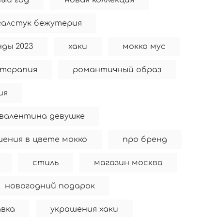
вый год
новая коллекция
 галстук бежутерия
ды 2023
хаки
мокко мус
терапия
романтичный образ
ия
 валентина девушке
шения в цвете мокко
про бренд
стиль
магазин москва
новогодний подарок
вка
украшения хаки