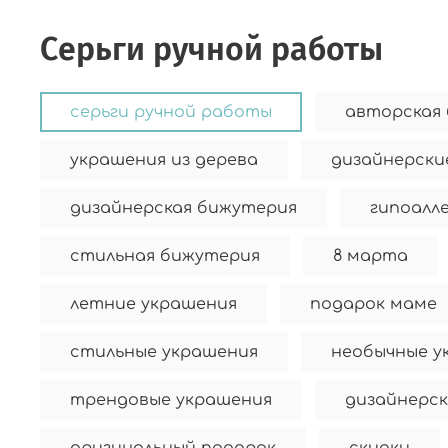
серьги ручной работы
серьги ручной работы
авторская
украшения из дерева
дизайнерски
дизайнерская бижутерия
гипоалл
стильная бижутерия
8 марта
летние украшения
подарок маме
стильные украшения
необычные у
трендовые украшения
дизайнерск