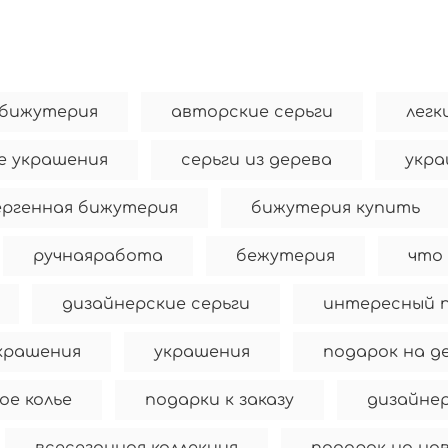
 бижутерия
авторские серьги
легк
е украшения
серьги из дерева
укра
ергенная бижутерия
бижутерия купить
ручнаяработа
бежутерия
что
дизайнерские серьги
интересный 
крашения
украшения
подарок на д
ое колье
подарки к заказу
дизайнер