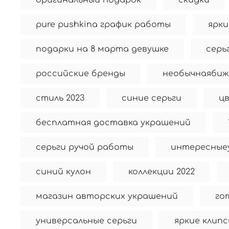
оригинальный подарок
скидки
pure pushkina график работы
ярки
подарки на 8 марта девушке
серь
российские бренды
необычнаябиж
стиль 2023
синие серьги
цв
бесплатная доставка украшений
серьги ручой работы
интересные
синий кулон
коллекции 2022
магазин авторских украшений
го
универсальные серьги
яркие клип