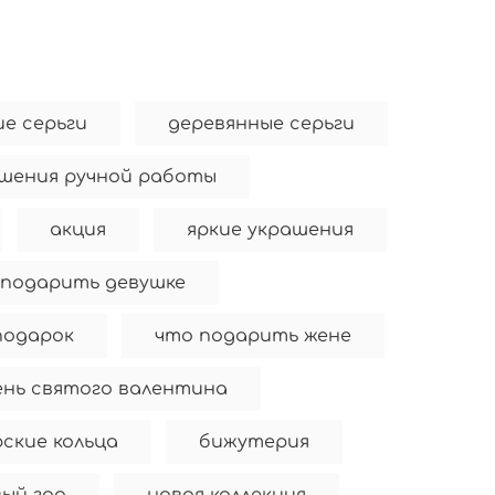
ие серьги
деревянные серьги
шения ручной работы
акция
яркие украшения
 подарить девушке
подарок
что подарить жене
ень святого валентина
ские кольца
бижутерия