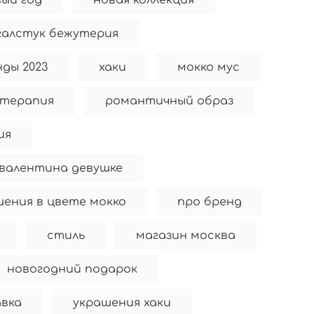
вый год
новая коллекция
 галстук бежутерия
ды 2023
хаки
мокко мус
терапия
романтичный образ
ия
 валентина девушке
шения в цвете мокко
про бренд
стиль
магазин москва
новогодний подарок
вка
украшения хаки