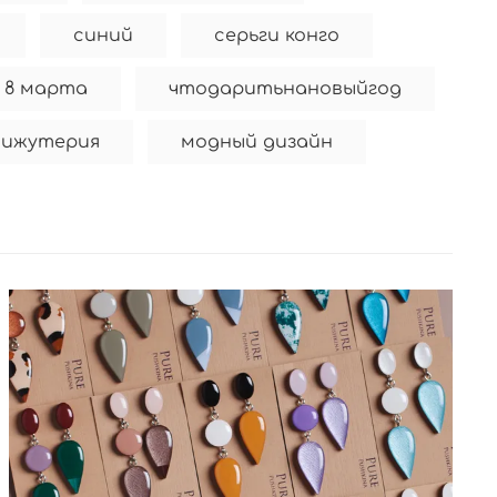
синий
серьги конго
 8 марта
чтодаритьнановыйгод
бижутерия
модный дизайн