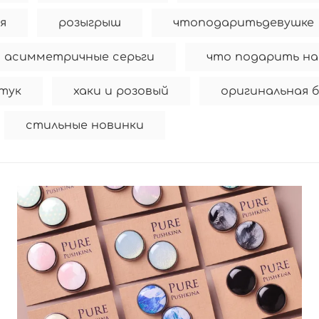
я
розыгрыш
чтоподаритьдевушке
асимметричные серьги
что подарить на
тук
хаки и розовый
оригинальная 
стильные новинки