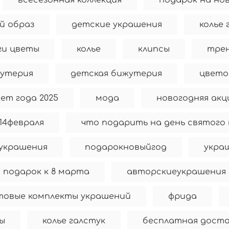
всесезонная коллекция
подарок на но
й образ
детские украшения
колье
ги цветы
колье
клипсы
трен
утерия
детская бижутерия
цвето
ет года 2025
мода
новогодняя акц
14февраля
что подарить на день святого
украшения
подарокновыйгод
укра
подарок к 8 марта
авторскиеукрашения
товые комплекты украшений
фрида
сы
колье галстук
бесплатная доста