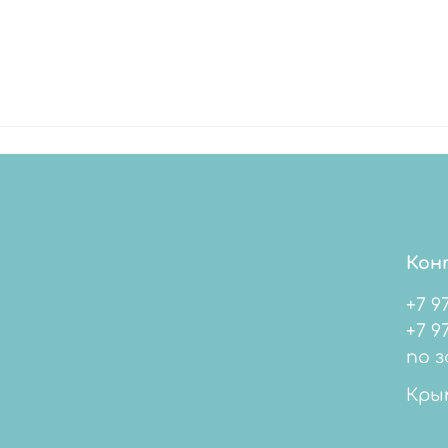
Кон
+7 9
+7 978 
по з
Кры