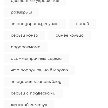
цветочные украшения
розыгрыш
чтоподаритьдевушке
синий
серьги конго
синее кольцо
подарокмаме
асимметричные серьги
что подарить на 8 марта
чтодаритьнановыйгод
серьги с подвесками
женский галстук